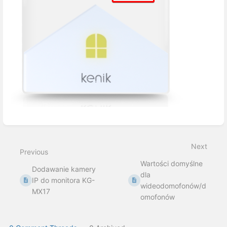
Enter
section
select
Next
mode
Previous
Wartości domyślne
Dodawanie kamery
dla
IP do monitora KG-
wideodomofonów/d
MX17
omofonów